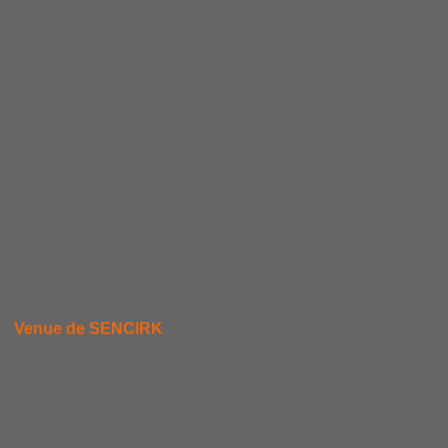
arts du cirque
ers
Les spectacles
Exposition
Historique
Venue de SENCIRK