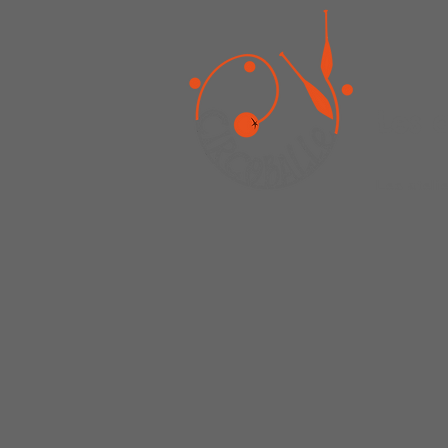
Les 
Les ateli