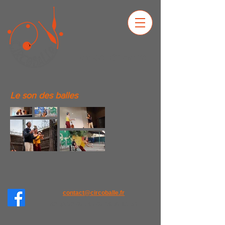
Les arts du cirque
Le son des balles
contact@circoballe.fr
02 51 62 06 74
/
06 14 56 41 50