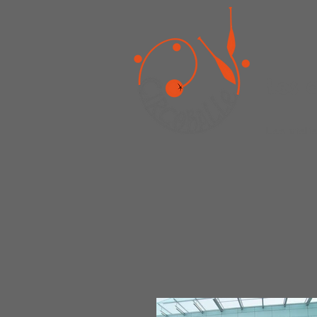
Les 
Les ateli