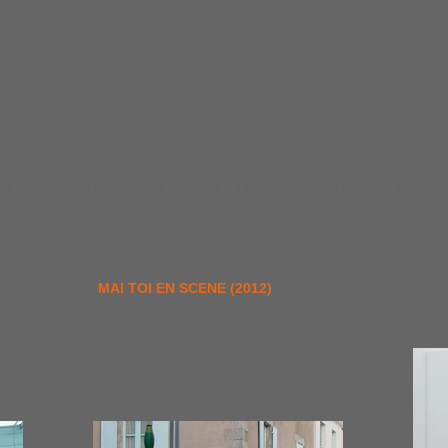
arts du cirque
ers
Les spectacles
Exposition
Historique
MAI TOI EN SCENE (2012)